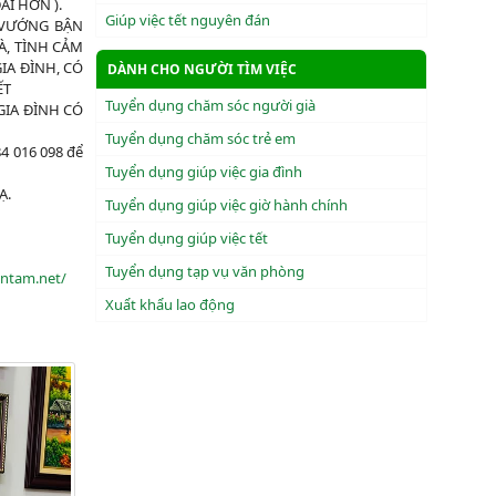
DÀI HƠN ).
Giúp việc tết nguyên đán
 VƯỚNG BẬN
HÀ, TÌNH CẢM
IA ĐÌNH, CÓ
DÀNH CHO NGƯỜI TÌM VIỆC
́T
Tuyển dụng chăm sóc người già
GIA ĐÌNH CÓ
Tuyển dụng chăm sóc trẻ em
84 016 098 để
Tuyển dụng giúp việc gia đình
̣.
Tuyển dụng giúp việc giờ hành chính
Tuyển dụng giúp việc tết
Tuyển dụng tạp vụ văn phòng
antam.net/
Xuẩt khẩu lao động