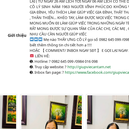
LẠI ( TỪ NGÀY 26 ÂM LỊCH TỚI NGÀY 06 ÂM LỊCH CÓ THỂ 
CÔ LÝ SINH NĂM 1963 NGƯỜI VĨNH PHÚC:DO KHÔNG
GIA ĐÌNH, YÊU THÍCH LÀM GIÚP VIỆC GIA ĐÌNH, THẬT T
, THÂN THIỆN… KHÉO TAY, LÀM ĐƯỢC MỌI VIỆC TRONG G
MONG MUỐN ĐI LÀM GIÚP VIỆC TRONG NHỮNG NGÀY TÊ
RẤT MONG ĐƯỢC SỰ QUAN TÂM CỦA CÁC CHỊ, CÁC MẸ , 
NHU CẦU CẦN NGƯỜI GIÚP VIỆC
Giới thiệu
Mẹ nào T
HẤY ƯNG CÔ LÝ gọi số 0982 645 099 /09
biết thêm thông tin chi tiết hơn ạ !!!!
HOẶC 【 COMMENT/ INBOX NGAY SĐT 】 E GỌI LẠI NGAY A
LIÊN HỆ:
➊. Hotline:
?
0982 645 099 /0984 016 098
➋. Truy cập website:
?
http://giupviecantam.net
➌. Inbox fan page:
?
https://www.facebook.com/giupviec