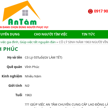
0917 90
TUYỂN DỤNG
CHO NGƯỜI TÌM VIỆC
TIN TỨC
 việc gia đình
,
Giúp việc tết nguyên đán
» CÔ LÝ SINH NĂM 1963 NGƯỜI VĨ
H PHÚC
Họ và tên
Cô Lý-55Tuổi(GV LÀM TẾT)
Quê quán
Vĩnh Phúc
Kinh nghiệm
Nhiều Năm
Giới tính
Nữ
Tuổi
1963
?️
?️
?️
GIÚP VIỆC AN TÂM CHUYÊN CUNG CẤP LAO ĐỘNG LÀ