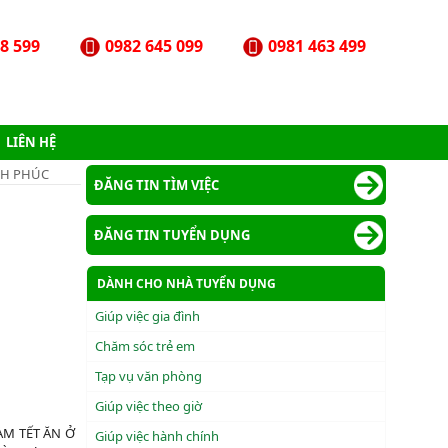
8 599
0982 645 099
0981 463 499
LIÊN HỆ
NH PHÚC
ĐĂNG TIN TÌM VIỆC
ĐĂNG TIN TUYỂN DỤNG
DÀNH CHO NHÀ TUYỂN DỤNG
Giúp việc gia đình
Chăm sóc trẻ em
Tạp vụ văn phòng
Giúp việc theo giờ
M TẾT ĂN Ở
Giúp việc hành chính