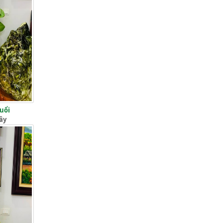
Tuổi
ây