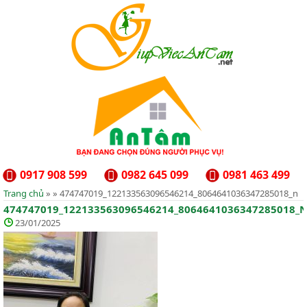
0917 908 599
0982 645 099
0981 463 499
Trang chủ
» » 474747019_122133563096546214_8064641036347285018_n
474747019_122133563096546214_8064641036347285018_
23/01/2025