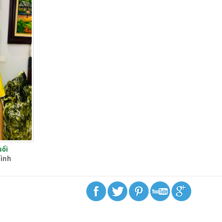
uổi
Bình