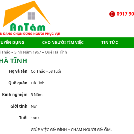
0917 90
TUYỂN DỤNG
CHO NGƯỜI TÌM VIỆC
TIN TỨC
ị Thảo – Sinh Năm 1967 – Quê Hà Tĩnh
 HÀ TĨNH
Họ và tên
Cô Thảo - 58 Tuổi
Quê quán
Hà Tĩnh
Kinh nghiệm
3 Năm
Giới tính
Nữ
Tuổi
1967
GIÚP VIỆC GIÀ ĐÌNH + CHĂM NGƯỜI GIÀ ỐM.