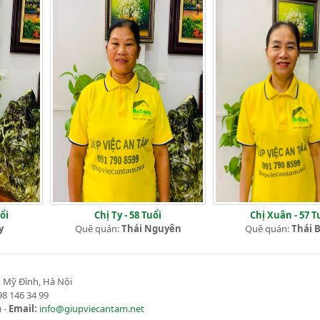
ổi
Chị Ty - 58 Tuổi
Chị Xuân - 57 T
y
Quê quán:
Thái Nguyên
Quê quán:
Thái 
 Mỹ Đình, Hà Nội
8 146 34 99
 -
Email:
info@giupviecantam.net