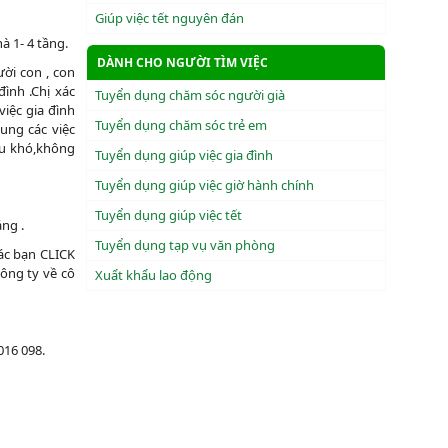
Giúp việc tết nguyên đán
à 1- 4 tầng.
DÀNH CHO NGƯỜI TÌM VIỆC
ười con , con
ình .Chị xác
Tuyển dụng chăm sóc người già
việc gia đình
Tuyển dụng chăm sóc trẻ em
ung các việc
hịu khó,không
Tuyển dụng giúp việc gia đình
Tuyển dụng giúp việc giờ hành chính
Tuyển dụng giúp việc tết
ng .
Tuyển dụng tạp vụ văn phòng
Các bạn CLICK
ông ty về cô
Xuẩt khẩu lao động
016 098.