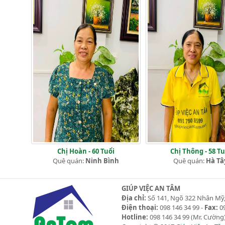
Chị Hoàn - 60 Tuổi
Chị Thông - 58 Tu
Quê quán:
Ninh Bình
Quê quán:
Hà Tâ
GIÚP VIỆC AN TÂM
Địa chỉ:
Số 141, Ngõ 322 Nhân Mỹ,
Điện thoại:
098 146 34 99 -
Fax:
09
Hotline:
098 146 34 99
(Mr. Cường)