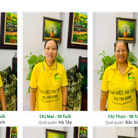
uổi
Chị Mai - 50 Tuổi
Chị Thực - 58 T
ịnh
Quê quán:
Hà Tây
Quê quán:
Bắc G