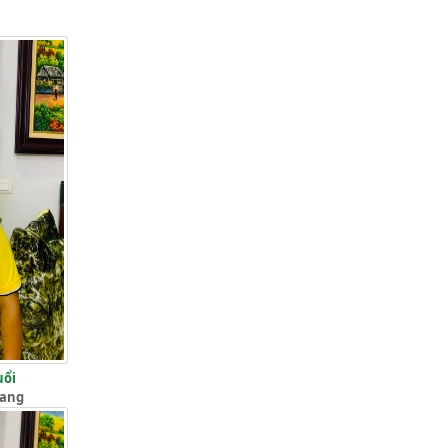
uổi
iang