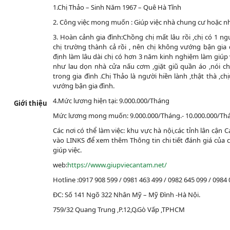
1.Chị Thảo – Sinh Năm 1967 – Quê Hà Tĩnh
2. Công việc mong muốn : Giúp việc nhà chung cư hoặc nh
3. Hoàn cảnh gia đình:Chồng chị mất lâu rồi ,chị có 1 ng
chị trường thành cả rồi , nên chị không vướng bận gia đ
định làm lâu dài chị có hơn 3 năm kinh nghiệm làm giúp 
như lau dọn nhà cửa nấu cơm ,giặt giũ quần áo ,nói ch
trong gia đình .Chị Thảo là người hiền lành ,thật thà ,c
vướng bận gia đình.
4.Mức lương hiện tại: 9.000.000/Tháng
Giới thiệu
Mức lương mong muốn: 9.000.000/Tháng.- 10.000.000/Thá
Các nơi có thể làm việc: khu vực hà nội,các tỉnh lân cận 
vào LINKS để xem thêm Thông tin chi tiết đánh giá của c
giúp việc.
web:
https://www.giupviecantam.net/
Hotline :0917 908 599 / 0981 463 499 / 0982 645 099 / 0984 
ĐC: Số 141 Ngõ 322 Nhân Mỹ – Mỹ Đình -Hà Nội.
759/32 Quang Trung ,P.12,Q.Gò Vấp ,TPHCM