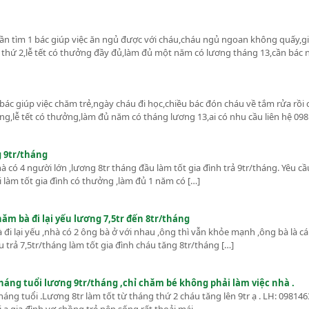
ần tìm 1 bác giúp việc ăn ngủ được với cháu,cháu ngủ ngoan không quấy,gi
 thứ 2,lễ tết có thưởng đầy đủ,làm đủ một năm có lương tháng 13,cần bác 
bác giúp việc chăm trẻ,ngày cháu đi học,chiều bác đón cháu về tắm rửa rồi
ng,lễ tết có thưởng,làm đủ năm có tháng lương 13,ai có nhu cầu liên hệ 098
g 9tr/tháng
à có 4 người lớn ,lương 8tr tháng đầu làm tốt gia đình trả 9tr/tháng. Yêu cầ
ài làm tốt gia đình có thưởng ,làm đủ 1 năm có […]
ăm bà đi lại yếu lương 7,5tr đến 8tr/tháng
 đi lại yếu ,nhà có 2 ông bà ở với nhau ,ông thì vẫn khỏe mạnh ,ông bà là c
trả 7,5tr/tháng làm tốt gia đình cháu tăng 8tr/tháng […]
tháng tuổi lương 9tr/tháng ,chỉ chăm bé không phải làm việc nhà .
háng tuổi .Lương 8tr làm tốt từ tháng thứ 2 cháu tăng lên 9tr ạ . LH: 09814