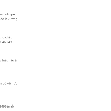
a đình gửi
nào ít vướng
 cho cháu
1.463.499
u biết nấu ăn
án bộ về hưu
63499 (miễn