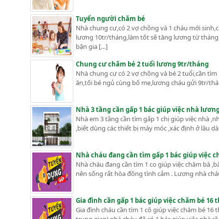
Tuyển người chăm bé
Nhà chung cư,có 2 vợ chồng và 1 cháu mới sinh,c
lương 10tr/tháng,làm tốt sẽ tăng lương từ tháng
bận gia […]
Chung cư chăm bé 2 tuổi lương 9tr/tháng
Nhà chung cư có 2 vợ chồng và bé 2 tuổi,cần tìm 
ăn,tối bé ngủ cùng bố mẹ,lương cháu gửi 9tr/thá
Nhà 3 tầng cần gấp 1 bác giúp việc nhà lươn
Nhà em 3 tầng cần tìm gấp 1 chị giúp việc nhà ,nh
,biết dùng các thiết bị máy móc ,xác định ở lâu d
Nhà cháu đang cần tìm gấp 1 bác giúp việc ch
Nhà cháu đang cần tìm 1 co giúp việc chăm bà ,bà
nên sống rất hòa đồng tình cảm . Lương nhà cháu 
Gia đình cần gấp 1 bác giúp việc chăm bé 16 
Gia đình cháu cần tìm 1 cô giúp việc chăm bé 16 t