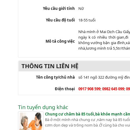
Yêu cầu giới tính
Nữ
Yêu cầu độ tuổi
18-55 tuổi
Nhà mình ở Mai Dịch Cầu Giấy
ngày k có nhiều thời gian,đ
Mô tả công việc
không vướng bận gia đình,xác
nhà,lương mình trả 5,5tr/thán
THÔNG TIN LIÊN HỆ
Tên công ty/chủ nhà
số 141 ngõ 322 đường mỹ đìn
Điện thoại
0917 908 599
;
0982 645 099
;
09
Tin tuyển dụng khác
Chung cư chăm bà 85 tuổi,bà khỏe mạnh cần 
Bà ở một mình nhà chung cư ,năm nay bà 85 tuổi ,
cơm dọn dẹp và trông nom bà .Ở cùng bà cho vui ,