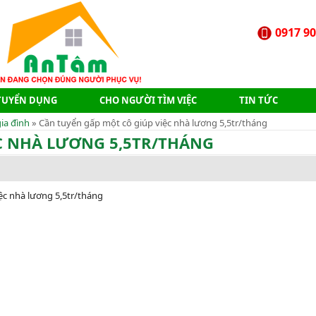
0917 90
TUYỂN DỤNG
CHO NGƯỜI TÌM VIỆC
TIN TỨC
ia đình
» Cần tuyển gấp một cô giúp việc nhà lương 5,5tr/tháng
C NHÀ LƯƠNG 5,5TR/THÁNG
ệc nhà lương 5,5tr/tháng