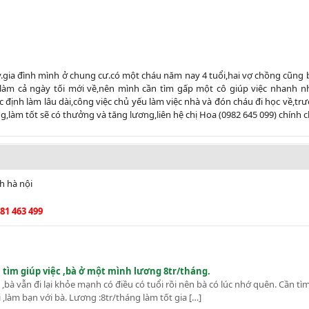
.gia đình mình ở chung cư.có một cháu năm nay 4 tuổi,hai vợ chồng cũng 
i làm cả ngày tối mới về,nên mình cần tìm gấp một cô giúp việc nhanh n
 định làm lâu dài,công việc chủ yếu làm việc nhà và đón cháu đi học về,tr
g,làm tốt sẽ có thưởng và tăng lương,liên hệ chị Hoa (0982 645 099) chính 
h hà nội
81 463 499
tìm giúp việc ,bà ở một mình lương 8tr/tháng.
bà vẫn đi lại khỏe mạnh có điều có tuổi rồi nên bà có lúc nhớ quên. Cần t
làm bạn với bà. Lương :8tr/tháng làm tốt gia […]