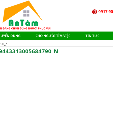
0917 90
TUYỂN DỤNG
CHO NGƯỜI TÌM VIỆC
TIN TỨC
790_n
9443313005684790_N