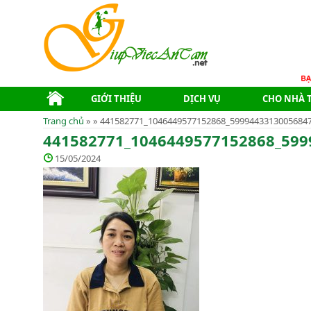
GIỚI THIỆU
DỊCH VỤ
CHO NHÀ 
Trang chủ
» » 441582771_1046449577152868_5999443313005684
441582771_1046449577152868_599
15/05/2024