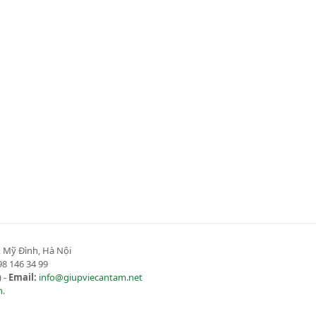
 Mỹ Đình, Hà Nội
8 146 34 99
 -
Email:
info@giupviecantam.net
m
.